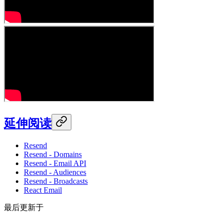
延伸阅读
Resend
Resend - Domains
Resend - Email API
Resend - Audiences
Resend - Broadcasts
React Email
最后更新于